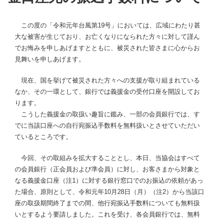
この度の「令和元年台風第19号」においては、広域にわたり甚
大な被害が生じており、お亡くなりになられた方々に対して謹ん
でお悔みを申しあげますとともに、被災された皆さまに心からお
見舞いを申しあげます。
現在、国を挙げて被災された方々への支援が取り組まれている
なか、その一環として、銀行では義援金の受付口座を開設してお
ります。
こうした義援金の取扱い趣旨に鑑み、一部の会員銀行では、す
でに当該口座への自行宛振込手数料を無料扱いとさせていただい
ているところです。
今回、その取組みを拡大することとし、本日、当協会はすべて
の会員銀行（正会員および準会員）に対し、お客さまから対象と
なる義援金口座（注1）に対する銀行窓口でのお振込の依頼があっ
た場合、原則として、令和元年10月28日（月）（注2）から当該口
座の取扱期間終了までの間、他行宛振込手数料についても無料扱
いとするよう要請しました。これを受け、各会員銀行では、無料