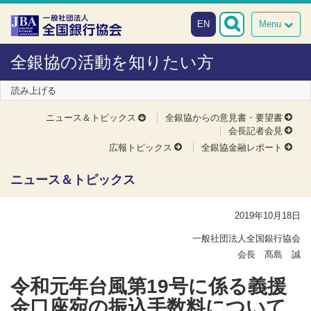
本文へスキップ
障がい者向け相談窓口
EN
Menu
全銀協の活動を知りたい方
読み上げる
ニュース＆トピックス
全銀協からの意見書・要望書
会長記者会見
広報トピックス
全銀協金融レポート
ニュース＆トピックス
2019年10月18日
一般社団法人全国銀行協会
会長 髙島 誠
令和元年台風第19号に係る義援
金口座宛の振込手数料について