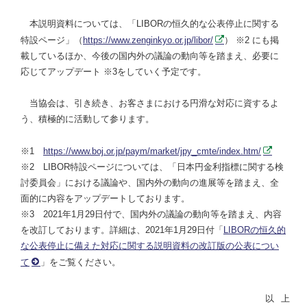
本説明資料については、「LIBORの恒久的な公表停止に関する
特設ページ」（
https://www.zenginkyo.or.jp/libor/
） ※2 にも掲
載しているほか、今後の国内外の議論の動向等を踏まえ、必要に
応じてアップデート ※3をしていく予定です。
当協会は、引き続き、お客さまにおける円滑な対応に資するよ
う、積極的に活動して参ります。
※1
https://www.boj.or.jp/paym/market/jpy_cmte/index.htm/
※2 LIBOR特設ページについては、「日本円金利指標に関する検
討委員会」における議論や、国内外の動向の進展等を踏まえ、全
面的に内容をアップデートしております。
※3 2021年1月29日付で、国内外の議論の動向等を踏まえ、内容
を改訂しております。詳細は、2021年1月29日付「
LIBORの恒久的
な公表停止に備えた対応に関する説明資料の改訂版の公表につい
て
」をご覧ください。