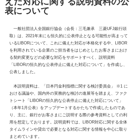
えた対応に関する説明資料の公
表について
一般社団法人全国銀行協会（会長：三毛兼承 三菱UFJ銀行頭
取）は、2021年末にも恒久的に公表停止となる可能性が高まって
いるLIBORについて、これに備えた対応が本格化する中、LIBOR
を利用されている企業のご担当者をはじめとしたお客さまにおけ
る契約変更などの必要な対応をサポートすべく、説明資料
「LIBORの恒久的な公表停止に備えた対応について」を作成し、
公表しました。
本説明資料は、「日本円金利指標に関する検討委員会」 ※1 に
おける議論や、国内外の実務的な検討の進展等を踏まえ、ファク
トシート「LIBORの恒久的な公表停止に備えた対応について」
（本年1月公表）をアップデートするかたちで作成したものであ
り、主に、銀行がお客さまにご説明する際の参考資料としての利
用を想定しております。説明資料では、LIBOR対応に関する全体
タイムラインや貸出で必要となる対応に関する情報を中心に取り
まとめています。