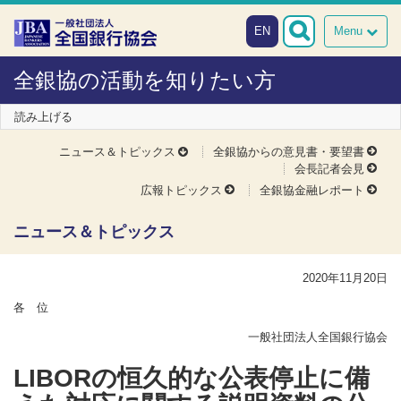
本文へスキップ
障がい者向け相談窓口
EN
Menu
全銀協の活動を知りたい方
読み上げる
ニュース＆トピックス
全銀協からの意見書・要望書
会長記者会見
広報トピックス
全銀協金融レポート
ニュース＆トピックス
2020年11月20日
各 位
一般社団法人全国銀行協会
LIBORの恒久的な公表停止に備