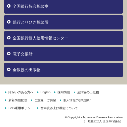
全国銀行協会相談室
銀行とりひき相談所
全国銀行個人信用情報センター
電子交換所
全銀協の出版物
障がいのある方へ
English
採用情報
全銀協の出版物
新着情報配信
ご意見・ご要望
個人情報のお取扱い
SNS運用ポリシー
音声読み上げ機能について
© Copyright - Japanese Bankers Association
（一般社団法人 全国銀行協会）