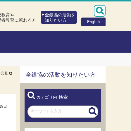
校教育や
全銀協の活動を
費者教育に携わる方
知りたい方
English
者会見
全銀協の活動を知りたい方
検索
カテゴリ内
19日