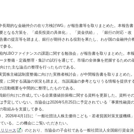
中長期的な金融仲介の在り方検討WG」が報告書等を取りまとめた。本報告書
要となる方策を、「成長投資の具体化」、「資金供給」、「銀行の対応・改
告書の提言等を踏まえ、銀行が期待される役割を果たし、わが国の金融仲介
で参る。
国内LBOファイナンスの課題に関する勉強会」が報告書を取りまとめた。本
ータ整備・定義整理・集計の試行を通じて、市場の全体像を把握するための
に向けた主な論点の整理を行ったものである。
実質株主確認制度整備に向けた実務者検討会」が中間報告書を取りまとめた
度」に関する議論の状況も踏まえ、当該議論の参考となりうる情報を提供す
の活動概要を中間的に整理したものである。
員銀行向けに作成している企業価値担保権に関する資料を更新した。資料そ
予定していない。当協会は2026年5月25日に予定されている「事業性融資
の取組みを支援して参る。
2026年4月1日に「一般社団法人株主優待こども・若者貧困対策支援機構
している。この機会にご覧いただきたい。
レスリリース
）のとおり、当協会の子会社である一般社団法人全国銀行資金決