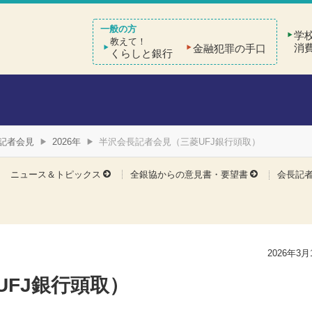
学
教えて！
消
金融犯罪の手口
くらしと銀行
記者会見
2026年
半沢会長記者会見（三菱UFJ銀行頭取）
会長記
ニュース＆トピックス
全銀協からの意見書・要望書
2026年3月
UFJ銀行頭取）