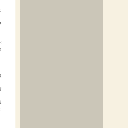
て
よ
参
が
出
に
。
報
管
及
な