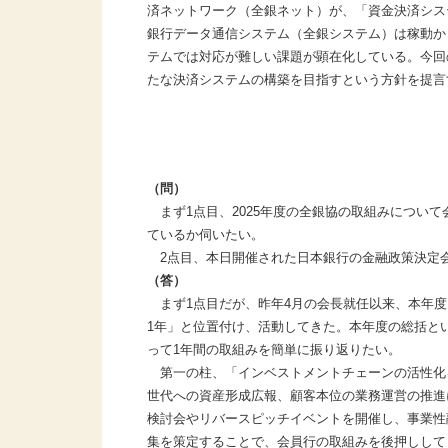
済ネットワーク（全銀ネット）が、「資金決済シス
銀行データ通信システム（全銀システム）は稼動か
テムでは対応が難しい課題が顕在化している。今回
たな決済システムの構築を目指すという方針を提言
（問）
まず1点目、2025年度の全銀協の取組みについ
ているか伺いたい。
2点目、本日開催された日本銀行の金融政策決定
（答）
まず1点目だが、昨年4月の会長就任以来、本年度
1年」と位置付け、活動してきた。本年度の総括と
って1年間の取組みを簡単に振り返りたい。
第一の柱、「インベストメントチェーンの活性化を
世代への資産形成広報、顧客本位の業務運営の推進
検討会やリバースピッチイベントを開催し、事業性
集を策定することで、会員行の取組みを後押しして