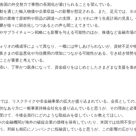
、各国の外交努力で事態の長期化が避けられることを望んでいる。
動を通じた輸入物価や企業収益への影響が想定される。また、足元では、ホ
部の業種で原材料や部品の調達への支障、またそれに伴う生産計画の見直し
響が徐々に顕在化しつつあるとの声も聞こえてきている。
やサプライチェーン戦略にも影響を与える可能性のほか、株価など金融市場
ォリオの構成等によって異なり、一概には申しあげられないが、資材不足や
客さまの収益悪化や与信費用の増加につながる可能性がある。引き続き情勢
ことが重要と考えている。
添い、丁寧かつ親身になって、資金繰りをはじめとしたさまざまな支援を進
では、リスクテイクや非金融事業の拡大が盛り込まれている。会長としての
的なあり方に一般事業持株会社化を盛り込んでいると思うが、その理由と必
受けて、今後会員行にどのような取組みを促していくか教えてほしい。
本の金融機関が海外の破綻企業の債権を保有していたり、米国では信用不安が
う。邦銀も相応にノンバンクに投融資していると思うが、この影響の広がり