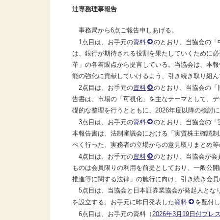
辻専務理事報告
事務局から6点ご報告申しあげる。
1点目は、お手元の
資料
のとおり、当協会の「
は、銀行が期待される役割を果たしていくために必
革」の各着眼点から提言している。当協会は、本報
能の強化に貢献していけるよう、引き続き取り組ん
2点目は、お手元の
資料
のとおり、当協会の「
告書は、市場の「可視化」を主なテーマとして、デ
礎的な整理を行うとともに、2026年度以降の検討
3点目は、お手元の
資料
のとおり、当協会の「
本報告書は、法制審議会における「実質株主確認制
べく行った、実務者の立場からの意見取りまとめ等
4点目は、お手元の
資料
のとおり、当協会が会
ものは会員限りの利用を前提としており、一般公開は
推進等に関する法律」の施行に向け、引き続き会員
5点目は、当協会と日本証券業協会が発起人となり、
を設立する。お手元に昨日発表した
資料
を配付
6点目は、お手元の資料（
2026年3月19日付プ