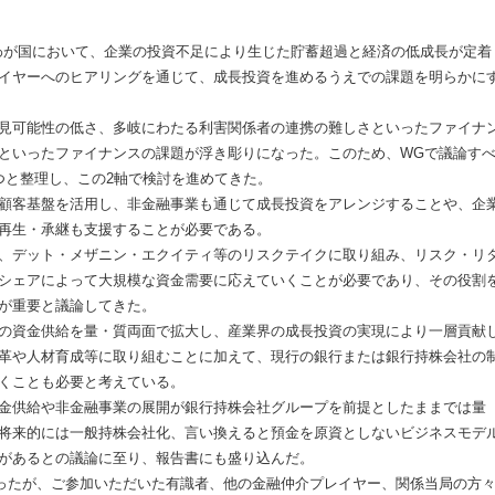
わが国において、企業の投資不足により生じた貯蓄超過と経済の低成長が定着
イヤーへのヒアリングを通じて、成長投資を進めるうえでの課題を明らかに
見可能性の低さ、多岐にわたる利害関係者の連携の難しさといったファイナ
といったファイナンスの課題が浮き彫りになった。このため、WGで議論す
つと整理し、この2軸で検討を進めてきた。
顧客基盤を活用し、非金融事業も通じて成長投資をアレンジすることや、企
再生・承継も支援することが必要である。
、デット・メザニン・エクイティ等のリスクテイクに取り組み、リスク・リ
シェアによって大規模な資金需要に応えていくことが必要であり、その役割
が重要と議論してきた。
の資金供給を量・質両面で拡大し、産業界の成長投資の実現により一層貢献
革や人材育成等に取り組むことに加えて、現行の銀行または銀行持株会社の
くことも必要と考えている。
金供給や非金融事業の展開が銀行持株会社グループを前提としたままでは量
将来的には一般持株会社化、言い換えると預金を原資としないビジネスモデ
があるとの議論に至り、報告書にも盛り込んだ。
ったが、ご参加いただいた有識者、他の金融仲介プレイヤー、関係当局の方