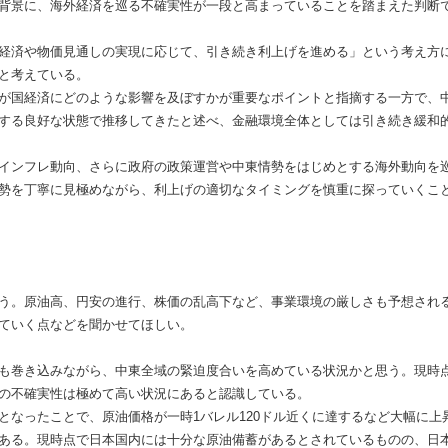
背景に、海外経済を巡る不確実性が一段と高まっていることを踏まえた判断
経済や物価見通しの実現に応じて、引き続き利上げを進める」という考え方
と考えている。
が国経済にどのような影響を及ぼすかが重要なポイントと指摘する一方で、
する良好な状態で推移してきたと述べ、金融環境全体としては引き続き緩和
インフレ動向、さらに政府の政策運営や中東情勢をはじめとする海外動向を
勢を丁寧に見極めながら、利上げの適切なタイミングを慎重に探っていくこ
う。原油高、円安の進行、株価の乱高下など、事業環境の厳しさも予想され
ていく点などを聞かせてほしい。
も巻き込みながら、中東全域の緊迫度合いを高めている状況かと思う。現時
の不確実性は極めて高い状況にあると認識している。
なったことで、原油価格が一時1バレル120ドル近くに達するなど大幅に上
ある。現時点で日本国内には十分な原油備蓄があるとされているものの、日