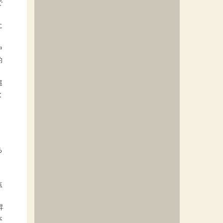
で
に
中
的
巡
と
る
点
昇
本