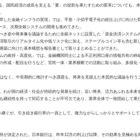
る、国民経済の成長を支える「要」の役割を果たすための変革についても、
。
即した金融インフラの実現」では、手形・小切手電子化の総仕上げに向けた
リース、次期全銀システムの開発も進めてきた。
べき姿や将来像を議論するために全銀ネットに設置した「資金決済システム
済取引のリアルタイム化や低リスク化に加え、ステーブルコイン等も含む新
構築に向けた基本構想を報告書として取りまとめることができた。
ムの維持・高度化」では、金融機関同士による不正利用口座の情報共有の枠
の作成・配信を行うなど、官民一体・業界横断での活動に取り組み、多様化
はなく、中長期的に検討すべき課題も、将来を見据えた本質的な議論を行う
、わが国の経済・社会が持続的な発展を続け、近い将来、活力あふれる未来
も継続性を持って対応することが不可欠であり、業界全体で一致団結して果
き継ぐが、引き続き銀行界の一員として、微力ながらしっかりとサポートして
が決定された。日本銀行は、昨年12月の利上げ以降、その効果を見極める