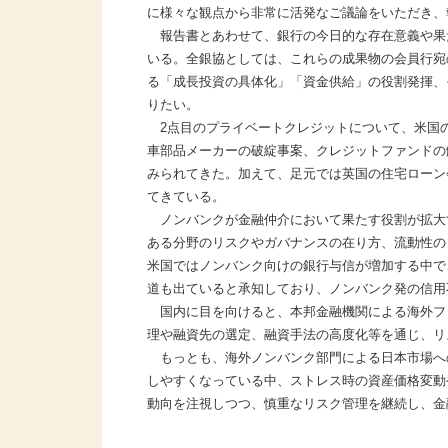
に様々な観点から非常に活発なご議論をいただき、
報告書とあわせて、銀行の今日的な存在意義や果
いる。全銀協としては、これらの成果物の会員行宛
る「成長投資の具体化」「資金供給」の役割発揮、
りたい。
2点目のプライベートクレジットについて、米国
車部品メーカーの破綻事案、クレジットファンドの
みられてきた。加えて、足元では英国の住宅ローン
てきている。
ノンバンクが金融仲介において果たす役割が拡大
ある分野のリスクやガバナンスの在り方、流動性の
米国ではノンバンク向けの銀行与信が増加する中で
道も出ていると承知しており、ノンバンク発の信用
国内に目を向けると、本邦金融機関による海外フ
理や融資先の選定、融資手法の高度化等を通じ、リ
もっとも、海外ノンバンク部門による日本市場へ
しやすくなっている中、ストレス時の資産価格変動
動向を注視しつつ、慎重なリスク管理を継続し、金