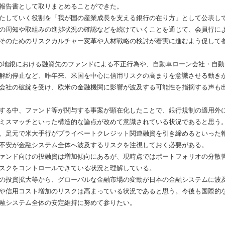
報告書として取りまとめることができた。
たしていく役割を「我が国の産業成長を支える銀行の在り方」として公表し
の周知や取組みの進捗状況の確認などを続けていくことを通じて、会員行に
そのためのリスクカルチャー変革や人材戦略の検討が着実に進むよう促して
の地銀における融資先のファンドによる不正行為や、自動車ローン会社・自動
解約停止など、昨年来、米国を中心に信用リスクの高まりを意識させる動き
会社の破綻を受け、欧米の金融機関に影響が波及する可能性を指摘する声も
する中、ファンド等が関与する事案が顕在化したことで、銀行規制の適用外
ミスマッチといった構造的な論点が改めて意識されている状況であると思う
、足元で米大手行がプライベートクレジット関連融資を引き締めるといった
不安が金融システム全体へ波及するリスクを注視しておく必要がある。
ァンド向けの投融資は増加傾向にあるが、現時点ではポートフォリオの分散
スクをコントロールできている状況と理解している。
の投資拡大等から、グローバルな金融市場の変動が日本の金融システムに波
や信用コスト増加のリスクは高まっている状況であると思う。今後も国際的
融システム全体の安定維持に努めて参りたい。