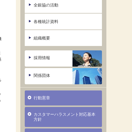
全銀協の活動
各種統計資料
組織概要
機
報
採用情報
基
。
関係団体
る
の
行動憲章
の
カスタマーハラスメント対応基本
」
方針