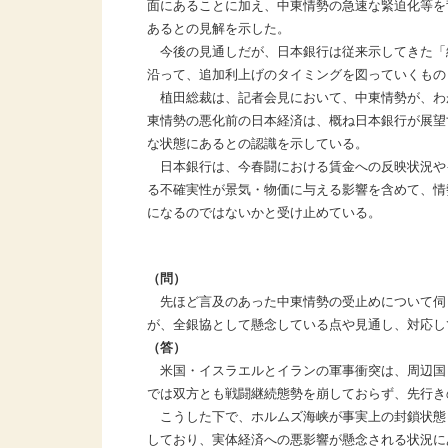
面にあることに加え、中東情勢の急速な緊迫化等を
あるとの見解を示した。
今後の見通しだが、日本銀行は従来示してきた「
沿って、追加利上げのタイミングを図っていくもの
植田総裁は、記者会見において、中東情勢が、わ
東情勢の悪化前の日本経済は、概ね日本銀行が展望
な状態にあるとの認識を示している。
日本銀行は、今春闘における賃金への反映状況や
る不確実性が景気・物価に与える影響を含めて、情
になるのではないかと受け止めている。
（問）
先ほど言及のあった中東情勢の受止めについて伺
が、全銀協として懸念している点や見通し、対応し
（答）
米国・イスラエルとイランの軍事衝突は、周辺国
では双方とも戦闘継続態勢を崩しておらず、先行き
こうした下で、ホルムズ海峡が事実上の封鎖状態と
しており、実体経済への悪影響が懸念される状況に