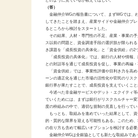
どのように見ているか教えてほしい。
（答）
金融仲介WGの報告書について、まずWGでは、
してきたことを踏まえ、産業サイドや金融仲介プレ
るところから検討をスタートした。
その結果、人材・専門性の不足、産業・事業の予
ス以前の問題と、資金調達手段の選択肢が限られる
き課題を「成長投資の具体化」と「資金供給」の2
「成長投資の具体化」では、銀行の人材や情報、
との対話等を通じて成長投資を促し、事業の再編・
「資金供給」では、事業性評価や目利き力を高め
ーンの適正化を通じた市場の活性化や官民のリスク
銀行界が果たすことで、成長投資を支えていくこと
今述べた非金融サービスやデット・エクイティ等
ていくためには、まずは銀行がリスクカルチャー変
度の枠組みの中で、適切な規制の見直しを行ってい
もっとも、取組みを進めていった結果として、資
的・質的な限界を迎える可能性もある。このため、
の在り方も含めて幅広いオプションを検討する必要
金融仲介WGは全銀協としても新たな取組みであ