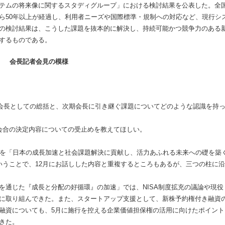
テムの将来像に関するスタディグループ」における検討結果を公表した。全
ら50年以上が経過し、利用者ニーズや国際標準・規制への対応など、現行シ
の検討結果は、こうした課題を抜本的に解決し、持続可能かつ競争力のある
するものである。
会長記者会見の模様
て会長としての総括と、次期会長に引き継ぐ課題についてどのような認識を持
会合の決定内容についての受止めを教えてほしい。
を「日本の成長加速と社会課題解決に貢献し、活力あふれる未来への礎を築
いうことで、12月にお話しした内容と重複するところもあるが、三つの柱に沿
通じた『成長と分配の好循環』の加速」では、NISA制度拡充の議論や現役
に取り組んできた。また、スタートアップ支援として、新株予約権付き融資
融資についても、5月に施行を控える企業価値担保権の活用に向けたポイント
きた。