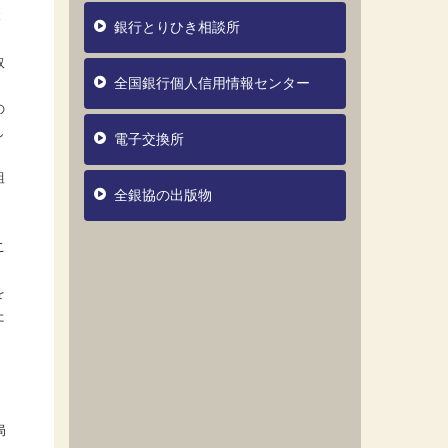
本
銀行とりひき相談所
取
全国銀行個人信用情報センター
の
し
電子交換所
組
全銀協の出版物
・
こ
を
た
局