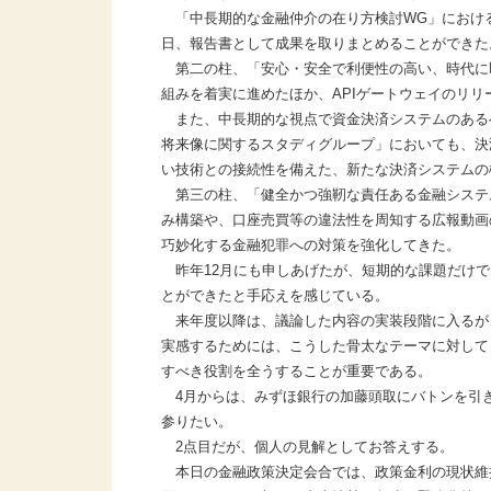
「中長期的な金融仲介の在り方検討WG」におけ
日、報告書として成果を取りまとめることができた
第二の柱、「安心・安全で利便性の高い、時代に
組みを着実に進めたほか、APIゲートウェイのリ
また、中長期的な視点で資金決済システムのある
将来像に関するスタディグループ」においても、決
い技術との接続性を備えた、新たな決済システムの
第三の柱、「健全かつ強靭な責任ある金融システ
み構築や、口座売買等の違法性を周知する広報動画
巧妙化する金融犯罪への対策を強化してきた。
昨年12月にも申しあげたが、短期的な課題だけで
とができたと手応えを感じている。
来年度以降は、議論した内容の実装段階に入るが
実感するためには、こうした骨太なテーマに対して
すべき役割を全うすることが重要である。
4月からは、みずほ銀行の加藤頭取にバトンを引
参りたい。
2点目だが、個人の見解としてお答えする。
本日の金融政策決定会合では、政策金利の現状維持