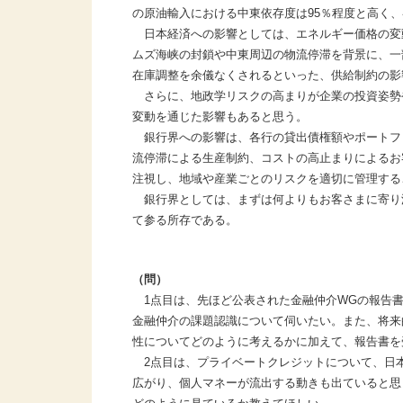
の原油輸入における中東依存度は95％程度と高く
日本経済への影響としては、エネルギー価格の変
ムズ海峡の封鎖や中東周辺の物流停滞を背景に、一
在庫調整を余儀なくされるといった、供給制約の影
さらに、地政学リスクの高まりが企業の投資姿勢
変動を通じた影響もあると思う。
銀行界への影響は、各行の貸出債権額やポートフ
流停滞による生産制約、コストの高止まりによるお
注視し、地域や産業ごとのリスクを適切に管理する
銀行界としては、まずは何よりもお客さまに寄り
て参る所存である。
（問）
1点目は、先ほど公表された金融仲介WGの報告書
金融仲介の課題認識について伺いたい。また、将来
性についてどのように考えるかに加えて、報告書を
2点目は、プライベートクレジットについて、日
広がり、個人マネーが流出する動きも出ていると思