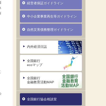
国
経営者保証ガイドライン
ス
新
中小企業事業再生等ガイドライン
自然災害債務整理ガイドライン
内外経済日誌
っ
全国銀行
ecoマップ
く
全国銀行
金融教育活動MAP
の
全国銀行協会相談室