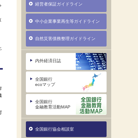
経営者保証ガイドライン
争
直
中小企業事業再生等ガイドライン
自然災害債務整理ガイドライン
化
内外経済日誌
全国銀行
ecoマップ
方
益
全国銀行
金融教育活動MAP
可
全国銀行協会相談室