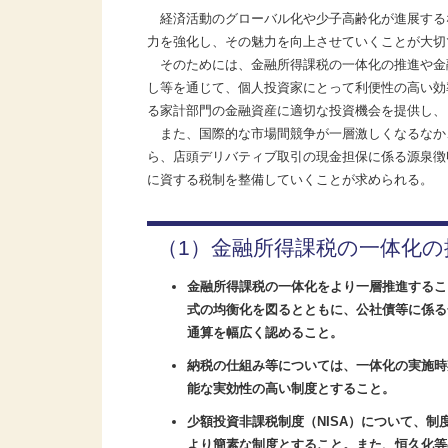
経済活動のグローバル化や少子高齢化が進展する
力を強化し、その魅力を向上させていくことが大切
そのためには、金融所得課税の一体化の推進や金
し等を通じて、個人投資家にとって利便性の高い効率
る家計部門の金融資産に適切な投資機会を提供し、
また、国際的な市場間競争が一層激しくなるなか
ら、店頭デリバティブ取引の現金担保に係る源泉徴
に資する税制を整備していくことが求められる。
（1）金融所得課税の一体化の
金融所得課税の一体化をより一層推進するこ
式の均衡化を図るとともに、公社債等に係る
通算を幅広く認めること。
納税の仕組み等については、一体化の実施時
能な実効性の高い制度とすること。
少額投資非課税制度（NISA）について、
より簡素な制度とすること。また、恒久化等