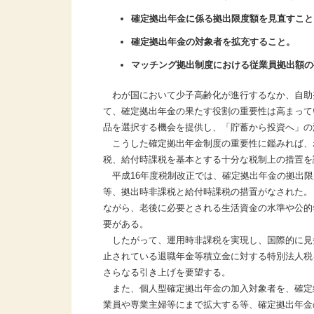
確定拠出年金に係る拠出限度額を見直すこと
確定拠出年金の対象者を拡充すること。
マッチング拠出制度における従業員拠出額の
わが国において少子高齢化が進行するなか、自助
て、確定拠出年金の果たす役割の重要性は高まって
品を選択する機会を提供し、「貯蓄から投資へ」の
こうした確定拠出年金制度の重要性に鑑みれば、
税、給付時課税を基本とする十分な税制上の措置を
平成16年度税制改正では、確定拠出年金の拠出限
等、拠出時非課税と給付時課税の措置がなされた。
ながら、老後に必要とされる生活資金の水準や公的
要がある。
したがって、運用時非課税を実現し、国際的に見劣
止されている退職年金等積立金に対する特別法人税
さらなる引き上げを要望する。
また、個人型確定拠出年金の加入対象者を、確定
業員や専業主婦等にまで拡大する等、確定拠出年金