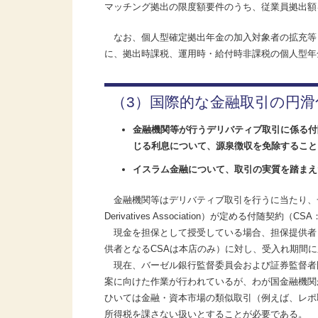
マッチング拠出の限度額要件のうち、従業員拠出額
なお、個人型確定拠出年金の加入対象者の拡充等と併せて、中長
に、拠出時課税、運用時・給付時非課税の個人型年
（3）国際的な金融取引の円滑
金融機関等が行うデリバティブ取引に係る付随契約
じる利息について、源泉徴収を免除すること
イスラム金融について、取引の実質を踏まえ
金融機関等はデリバティブ取引を行うに当たり、一般的に国際
Derivatives Association）が定める付随契約（
現金を担保として授受している場合、担保提供者（
供者となるCSAは本店のみ）に対し、受入れ期間
現在、バーゼル銀行監督委員会および証券監督者
案に向けた作業が行われているが、わが国金融機関
ひいては金融・資本市場の類似取引（例えば、レポ
所得税を課さない扱いとすることが必要である。