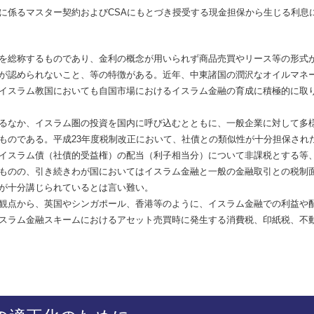
係るマスター契約およびCSAにもとづき授受する現金担保から生じる利息
を総称するものであり、金利の概念が用いられず商品売買やリース等の形式
が認められないこと、等の特徴がある。近年、中東諸国の潤沢なオイルマネ
イスラム教国においても自国市場におけるイスラム金融の育成に積極的に取
るなか、イスラム圏の投資を国内に呼び込むとともに、一般企業に対して多
ものである。平成23年度税制改正において、社債との類似性が十分担保され
イスラム債（社債的受益権）の配当（利子相当分）について非課税とする等
ものの、引き続きわが国においてはイスラム金融と一般の金融取引との税制
が十分講じられているとは言い難い。
観点から、英国やシンガポール、香港等のように、イスラム金融での利益や
スラム金融スキームにおけるアセット売買時に発生する消費税、印紙税、不