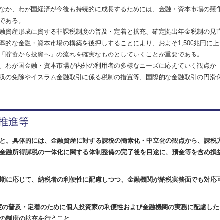
なか、わが国経済が今後も持続的に成長するためには、金融・資本市場の競
である。
融資産形成に資する非課税制度の普及・定着と拡充、確定拠出年金税制の見
的な金融・資本市場の構築を後押しすることにより、およそ1,500兆円に上
「貯蓄から投資へ」の流れを確実なものとしていくことが重要である。
、わが国金融・資本市場が内外の利用者の多様なニーズに応えていく観点か
収の免除やイスラム金融取引に係る税制の措置等、国際的な金融取引の円滑
推進等
と。具体的には、金融資産に対する課税の簡素化・中立化の観点から、課税
金融所得課税の一体化に関する体制整備の完了後を目途に、預金等を含め損
期に応じて、納税者の利便性に配慮しつつ、金融機関が納税実務面でも対応
制度の普及・定着のために個人投資家の利便性および金融機関の実務に配慮した
の制度の拡充を行うこと。