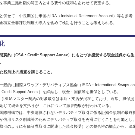
を事業主拠出額の範囲内とする要件の緩和をあわせて要望する。
期的に米国のIRA（Individual Retirement Account）等を参考
金積立金非課税制度の導入を含めて検討を行うことも考えられる。
化
（CSA：Credit Support Annex）にもとづき授受する現金担保から生
。
た税制上の措置を講じること。
スワップ・デリバティブス協会（ISDA：International Swaps an
CSA：Credit Support Annex）を締結し、現金・国債等を担保としている。
ISDAマスター契約の対象取引は本店・支店が混在しており、通常、担保提
に応じて現金を支払うが、これについて源泉徴収が行われている。
国際機構では、中央清算されないデリバティブ取引に係る証拠金規制の最終
が信用リスク削減等のためにデリバティブ取引を円滑に行うことを可能とし
取引のように有価証券取引に関連した現金授受）との整合性の観点から、源