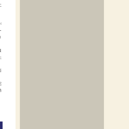
に
が
ー
り
様
た
、
面
配
動