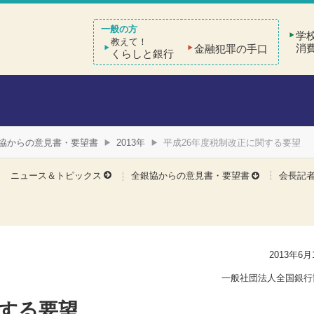
学
教えて！
消
金融犯罪の手口
くらしと銀行
協からの意見書・要望書
2013年
平成26年度税制改正に関する要望
全銀協からの意見書・要望書
ニュース＆トピックス
会長記
2013年6月
一般社団法人全国銀行
関する要望