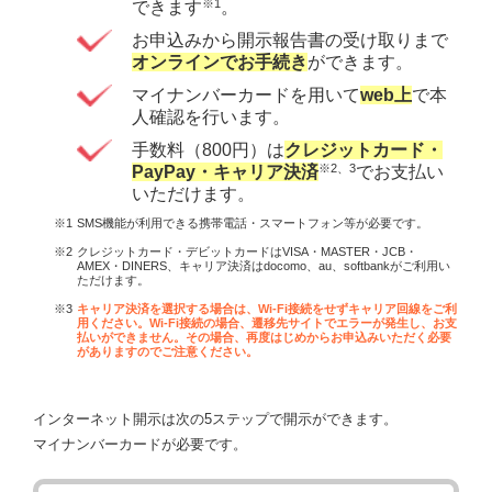
※1
できます
。
お申込みから開示報告書の受け取りまで
オンラインでお手続き
ができます。
マイナンバーカードを用いて
web上
で本
人確認を行います。
手数料（800円）は
クレジットカード・
※2、3
PayPay・キャリア決済
でお支払い
いただけます。
SMS機能が利用できる携帯電話・スマートフォン等が必要です。
クレジットカード・デビットカードはVISA・MASTER・JCB・
AMEX・DINERS、キャリア決済はdocomo、au、softbankがご利用い
ただけます。
キャリア決済を選択する場合は、Wi-Fi接続をせずキャリア回線をご利
用ください。Wi-Fi接続の場合、遷移先サイトでエラーが発生し、お支
払いができません。その場合、再度はじめからお申込みいただく必要
がありますのでご注意ください。
インターネット開示は次の5ステップで開示ができます。
マイナンバーカードが必要です。