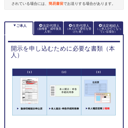
されている場合には、
簡易書留
でお送りする場合があります。
ご本人
法定代理人
任意代理人
法定相続人
（親権者・成年後見
（本人から委任を受
（ご本人が亡くなっ
人等）
けた者）
ている場合）
開示を申し込むために必要な書類（本
人）