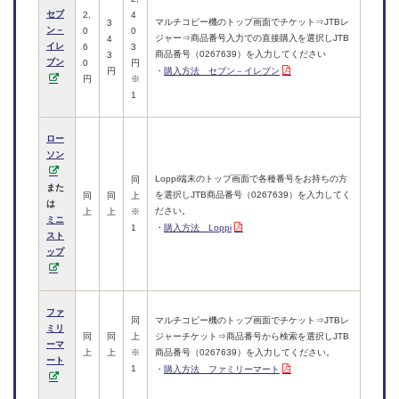
セブ
2,
4
マルチコピー機のトップ画面でチケット⇒JTBレ
3
ン－
0
0
ジャー⇒商品番号入力での直接購入を選択しJTB
4
イレ
6
3
商品番号（0267639）を入力してください
3
ブン
0
円
円
・
購入方法 セブン－イレブン
円
※
1
ロー
ソン
Loppi端末のトップ画面で各種番号をお持ちの方
同
また
を選択しJTB商品番号（0267639）を入力してく
同
同
上
は
ださい。
上
上
※
ミニ
1
・
購入方法 Loppi
スト
ップ
ファ
同
マルチコピー機のトップ画面でチケット⇒JTBレ
ミリ
同
同
上
ジャーチケット⇒商品番号から検索を選択しJTB
ーマ
上
上
※
商品番号（0267639）を入力してください。
ート
1
・
購入方法 ファミリーマート