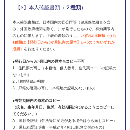
【3】本人確認書類（
２種類
）
本人確認書類は、日本国内の官公庁等（健康保険組合を含
み、外国政府機関を除く。）が発行したもので、有効期限内
のものに限ります。下表の書類のうち、
いずれか2種類（うち
1種類は【発行日から3か月以内の原本】1～3のうちいずれか
必須）
をお送りください。
●発行日から3か月以内の原本※コピー不可
1．住民票の写し（本籍地、個人番号、住民票コードの記載の
ないもの）
2．印鑑登録証明書
3．戸籍の附票の写し（本籍地の記載のないもの）
●有効期限内の原本のコピー
（氏名、生年月日、住所、有効期限がわかるようにコピーし
てください。）
A．運転免許証（住所等に変更がある場合はうら面もコピー）
B．運転経歴証明書（平成24年4月1日以降交付のもの）