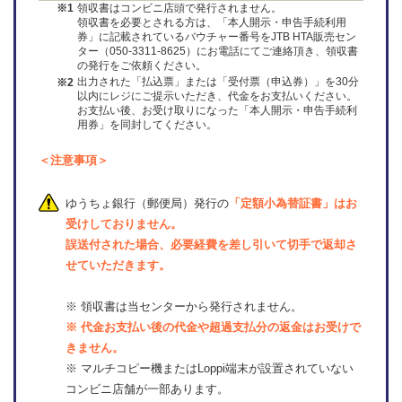
領収書はコンビニ店頭で発行されません。
※1
領収書を必要とされる方は、「本人開示・申告手続利用
券」に記載されているバウチャー番号をJTB HTA販売セン
ター（050-3311-8625）にお電話にてご連絡頂き、領収書
の発行をご依頼ください。
出力された「払込票」または「受付票（申込券）」を30分
※2
以内にレジにご提示いただき、代金をお支払いください。
お支払い後、お受け取りになった「本人開示・申告手続利
用券」を同封してください。
＜注意事項＞
ゆうちょ銀行（郵便局）発行の
「定額小為替証書」はお
受けしておりません。
誤送付された場合、必要経費を差し引いて切手で返却さ
せていただきます。
※ 領収書は当センターから発行されません。
※ 代金お支払い後の代金や超過支払分の返金はお受けで
きません。
※ マルチコピー機またはLoppi端末が設置されていない
コンビニ店舗が一部あります。