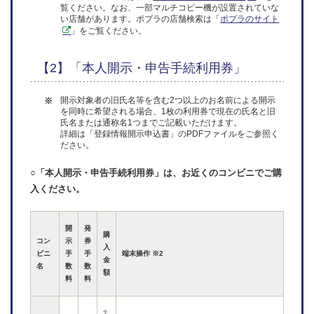
覧ください。なお、一部マルチコピー機が設置されていな
い店舗があります。ポプラの店舗検索は「
ポプラのサイト
」をご覧ください。
【2】「本人開示・申告手続利用券」
開示対象者の旧氏名等を含む2つ以上のお名前による開示
※
を同時に希望される場合、1枚の利用券で現在の氏名と旧
氏名または通称名1つまでご記載いただけます。
詳細は「登録情報開示申込書」のPDFファイルをご参照く
ださい。
○「本人開示・申告手続利用券」は、お近くのコンビニでご購
入ください。
開
発
購
コン
示
券
入
ビニ
手
手
端末操作 ※2
金
名
数
数
額
料
料
2,