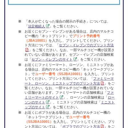
「本人が亡くなった場合の開示の手続き」については、
※
「
法定相続人
」をご覧ください。
お近くにセブン－イレブンがある場合は、店内のマルチコ
※
ピー機の「ネットプリント」で
プリント予約番号
（JBA10001）
を入力し、プリントしてください。プリン
ト方法については、「
セブン－イレブンでのプリント方法
」をご覧ください。なお、一部マルチコピー機が設置さ
れていない店舗があります。セブン－イレブンの店舗検索
は「
セブン－イレブンのサイト
」をご覧ください。
お近くにファミリーマート、ローソン、ミニストップがあ
※
る場合は、店内のマルチコピー機の「ネットワークプリン
ト」で
ユーザー番号（SSJBA10001）
を入力し、プリント
してください。プリント方法については、「
ファミリーマ
ート、ローソン、ミニストップでのプリント方法
」をご
覧ください。なお、一部マルチコピー機が設置されていな
い店舗があります。ファミリーマートの店舗検索は「
ファ
ミリーマートのサイト
」、ローソンの店舗検索は「
ロー
ソンのサイト
」、ミニストップの店舗検索は「
ミニスト
ップのサイト
」をご覧ください。
お近くにポプラがある場合は、店内のマルチコピー機の
※
「ネットワークプリント」で
ユーザー番号
（SSJBA10001）
を入力し、プリントしてください。プリ
ント方法については、「
ポプラでのプリント方法
」をご