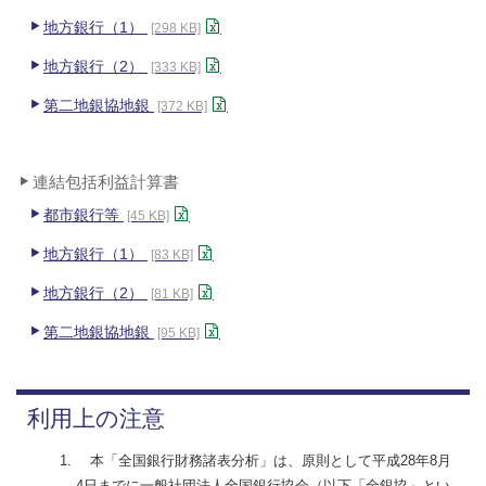
地方銀行（1）
[298 KB]
地方銀行（2）
[333 KB]
第二地銀協地銀
[372 KB]
連結包括利益計算書
都市銀行等
[45 KB]
地方銀行（1）
[83 KB]
地方銀行（2）
[81 KB]
第二地銀協地銀
[95 KB]
利用上の注意
本「全国銀行財務諸表分析」は、原則として平成28年8月
4日までに一般社団法人全国銀行協会（以下「全銀協」とい