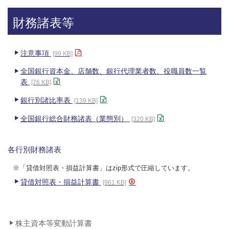
財務諸表等
注意事項
[99 KB]
全国銀行資本金、店舗数、銀行代理業者数、役職員数一覧
表
[76 KB]
銀行別諸比率表
[139 KB]
全国銀行総合財務諸表（業態別）
[320 KB]
各行別財務諸表
※「貸借対照表・損益計算書」はzip形式で圧縮しています。
貸借対照表・損益計算書
[961 KB]
株主資本等変動計算書