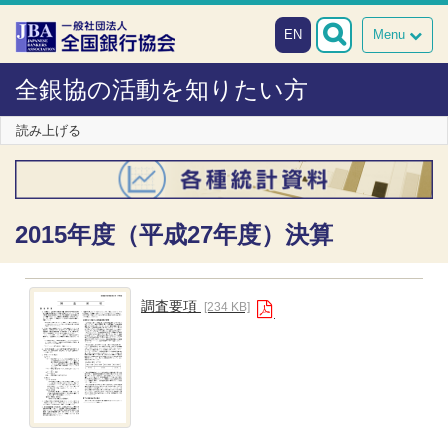
本文へスキップ
障がい者向け相談窓口
EN
Menu
全銀協の活動を知りたい方
読み上げる
2015年度（平成27年度）決算
調査要項
[234 KB]