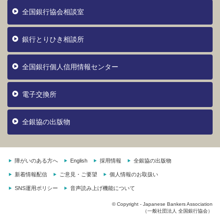
全国銀行協会相談室
銀行とりひき相談所
全国銀行個人信用情報センター
電子交換所
全銀協の出版物
障がいのある方へ
English
採用情報
全銀協の出版物
新着情報配信
ご意見・ご要望
個人情報のお取扱い
SNS運用ポリシー
音声読み上げ機能について
© Copyright - Japanese Bankers Association
（一般社団法人 全国銀行協会）