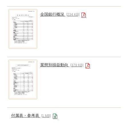
全国銀行概況
[234 KB]
業態別損益動向
[379 KB]
付属表・参考表
[1 MB]