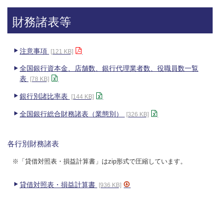
財務諸表等
注意事項
[121 KB]
全国銀行資本金、店舗数、銀行代理業者数、役職員数一覧
表
[78 KB]
銀行別諸比率表
[144 KB]
全国銀行総合財務諸表（業態別）
[326 KB]
各行別財務諸表
※「貸借対照表・損益計算書」はzip形式で圧縮しています。
貸借対照表・損益計算書
[936 KB]