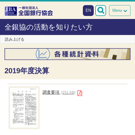
本文へスキップ
障がい者向け相談窓口
EN
Menu
全銀協の活動を知りたい方
読み上げる
2019年度決算
調査要項
[251 KB]