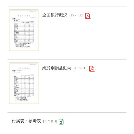
全国銀行概況
[197 KB]
業態別損益動向
[455 KB]
付属表・参考表
[715 KB]