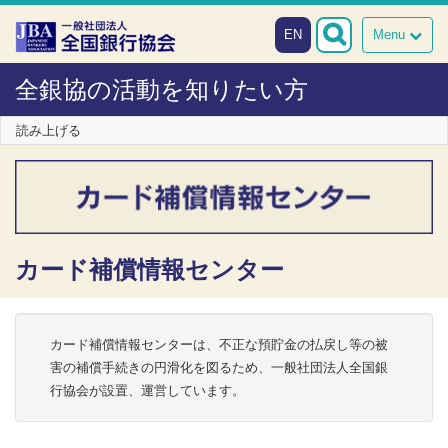
本文へスキップ
障がい者向け相談窓口
EN
Menu
全銀協の活動を知りたい方
読み上げる
カード補償情報センター
カード補償情報センターは、不正な預貯金の払戻し等の被
害の補償手続きの円滑化を図るため、一般社団法人全国銀
行協会が設置、運営しています。