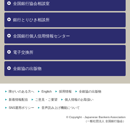
全国銀行協会相談室
銀行とりひき相談所
全国銀行個人信用情報センター
電子交換所
全銀協の出版物
障がいのある方へ
English
採用情報
全銀協の出版物
新着情報配信
ご意見・ご要望
個人情報のお取扱い
SNS運用ポリシー
音声読み上げ機能について
© Copyright - Japanese Bankers Association
（一般社団法人 全国銀行協会）