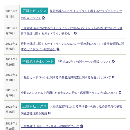
広報トピックス
長谷部誠さんとライフプランを考えるウェブコンテンツ
2018年2
月 1日
の公表について
2018年1
「経営者保証に関するガイドライン」に係るパンフレットの改訂について（経
月26日
営者保証に関するガイドライン研究会）
2018年1
経営者保証に関するガイドラインのQ＆Aの一部改定について（経営者保証に関
月26日
するガイドライン研究会）
2018年1
全銀協金融レポート
「明治150年」特設ページの開設について
月26日
2018年1
「銀行カードローンに関する消費者意識調査に関する報告」について
月18日
2018年1
全銀EDIシステムを利用した金融EDIの周知・広報用チラシの作成について
月16日
広報トピックス
大相撲巡業等における来場者への振り込め詐欺等の被害
2018年1
月15日
防止啓発活動を実施
2018年1
「内外経済日誌」（12月分）の掲載について
月15日