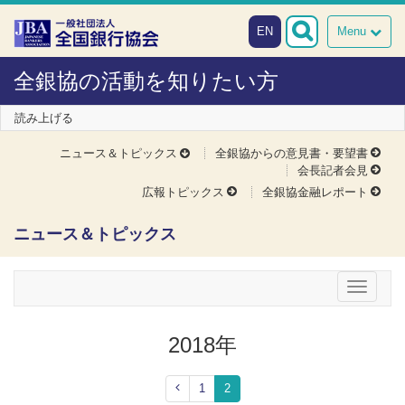
本文へスキップ
障がい者向け相談窓口
EN
Menu
全銀協の活動を知りたい方
読み上げる
ニュース＆トピックス
全銀協からの意見書・要望書
会長記者会見
広報トピックス
全銀協金融レポート
ニュース＆トピックス
メニュー
2018年
1
2