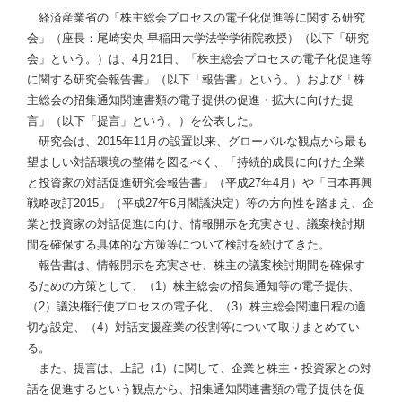
経済産業省の「株主総会プロセスの電子化促進等に関する研究
会」（座長：尾崎安央 早稲田大学法学学術院教授）（以下「研究
会」という。）は、4月21日、「株主総会プロセスの電子化促進等
に関する研究会報告書」（以下「報告書」という。）および「株
主総会の招集通知関連書類の電子提供の促進・拡大に向けた提
言」（以下「提言」という。）を公表した。
研究会は、2015年11月の設置以来、グローバルな観点から最も
望ましい対話環境の整備を図るべく、「持続的成長に向けた企業
と投資家の対話促進研究会報告書」（平成27年4月）や「日本再興
戦略改訂2015」（平成27年6月閣議決定）等の方向性を踏まえ、企
業と投資家の対話促進に向け、情報開示を充実させ、議案検討期
間を確保する具体的な方策等について検討を続けてきた。
報告書は、情報開示を充実させ、株主の議案検討期間を確保す
るための方策として、（1）株主総会の招集通知等の電子提供、
（2）議決権行使プロセスの電子化、（3）株主総会関連日程の適
切な設定、（4）対話支援産業の役割等について取りまとめてい
る。
また、提言は、上記（1）に関して、企業と株主・投資家との対
話を促進するという観点から、招集通知関連書類の電子提供を促