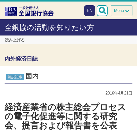
本文へスキップ
障がい者向け相談窓口
EN
Menu
全銀協の活動を知りたい方
読み上げる
内外経済日誌
国内
解説記事
2016年4月21日
経済産業省の株主総会プロセス
の電子化促進等に関する研究
会、提言および報告書を公表