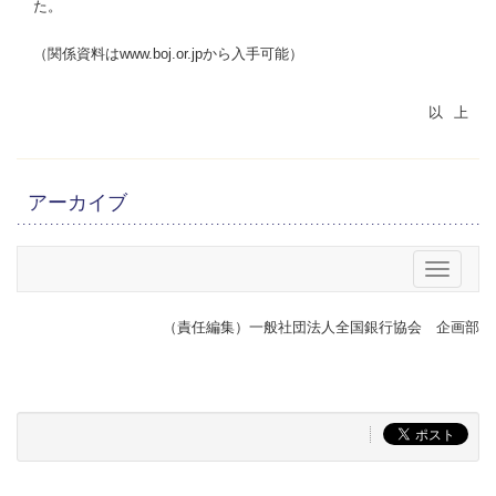
た。
（関係資料はwww.boj.or.jpから入手可能）
アーカイブ
メニュー
（責任編集）一般社団法人全国銀行協会 企画部