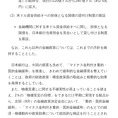
度）の総枠を、現行の120億ドルから240 億ドル（約2.5兆
円）に拡大。
（2）米ドル資金供給オペの担保となる国債の貸付け制度の新設
金融機関に対する米ドル資金供給オペに関し、担保となる
国債を、日本銀行当座預金を見合いとして貸し付ける制度
を新設。
なお、これら以外の金融政策については、これまでの方針を維
持することとした。
日本銀行は、今回の措置も含めて、「マイナス金利付き量的・
質的金融緩和」を推進し、きわめて緩和的な金融環境を整えてい
くことは、政府の財政政策・構造政策面の取組みと相乗的な効果
を発揮するとしている。
また、物価見通しに関する不確実性が高まっていることを踏ま
え、2％の「物価安定の目標」をできるだけ早期に実現する観点か
ら、次回（9月）の金融政策決定会合において、「量的・質的金融
緩和」・「マイナス金利付き量的・質的金融緩和」のもとでの経
済・物価動向や政策効果について総括的な検証を行うこととされ