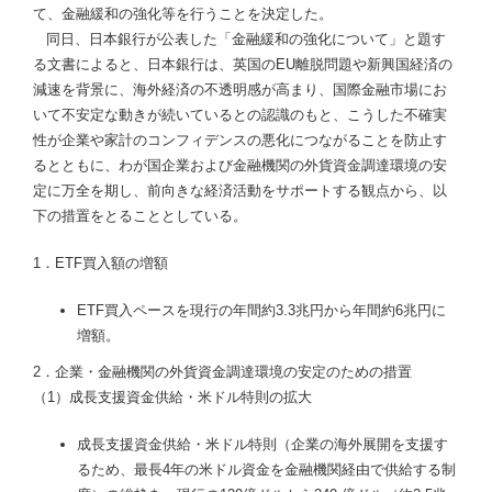
て、金融緩和の強化等を行うことを決定した。
同日、日本銀行が公表した「金融緩和の強化について」と題す
る文書によると、日本銀行は、英国のEU離脱問題や新興国経済の
減速を背景に、海外経済の不透明感が高まり、国際金融市場にお
いて不安定な動きが続いているとの認識のもと、こうした不確実
性が企業や家計のコンフィデンスの悪化につながることを防止す
るとともに、わが国企業および金融機関の外貨資金調達環境の安
定に万全を期し、前向きな経済活動をサポートする観点から、以
下の措置をとることとしている。
1．ETF買入額の増額
ETF買入ペースを現行の年間約3.3兆円から年間約6兆円に
増額。
2．企業・金融機関の外貨資金調達環境の安定のための措置
（1）成長支援資金供給・米ドル特則の拡大
成長支援資金供給・米ドル特則（企業の海外展開を支援す
るため、最長4年の米ドル資金を金融機関経由で供給する制