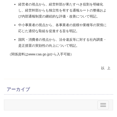
経営者の視点から、経営幹部が果たすべき役割を明確化
し、経営幹部からも独立性を有する通報ルートの整備およ
び内部通報制度の継続的な評価・改善について明記。
中小事業者の視点から、各事業者の規模や業種等の実情に
応じた適切な取組を促進する旨を明記。
国民・消費者の視点から、法令違反等に対する社内調査・
是正措置の実効性の向上について明記。
（関係資料はwww.caa.go.jpから入手可能）
アーカイブ
メニュー