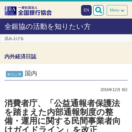
本文へスキップ
障がい者向け相談窓口
EN
Menu
全銀協の活動を知りたい方
読み上げる
内外経済日誌
国内
解説記事
2016年12月 9日
消費者庁、「公益通報者保護法
を踏まえた内部通報制度の整
備・運用に関する民間事業者向
けガイドライン」を改正