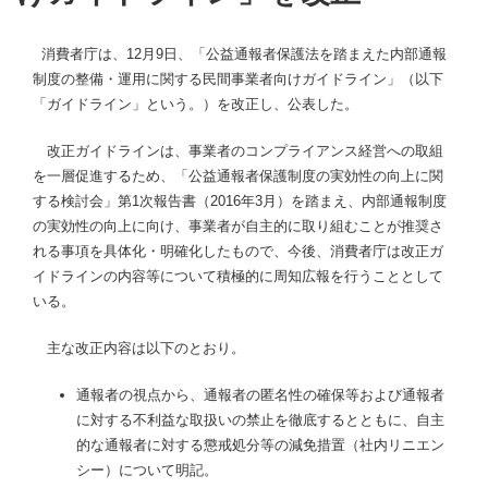
消費者庁は、12月9日、「公益通報者保護法を踏まえた内部通報
制度の整備・運用に関する民間事業者向けガイドライン」（以下
「ガイドライン」という。）を改正し、公表した。
改正ガイドラインは、事業者のコンプライアンス経営への取組
を一層促進するため、「公益通報者保護制度の実効性の向上に関
する検討会」第1次報告書（2016年3月）を踏まえ、内部通報制度
の実効性の向上に向け、事業者が自主的に取り組むことが推奨さ
れる事項を具体化・明確化したもので、今後、消費者庁は改正ガ
イドラインの内容等について積極的に周知広報を行うこととして
いる。
主な改正内容は以下のとおり。
通報者の視点から、通報者の匿名性の確保等および通報者
に対する不利益な取扱いの禁止を徹底するとともに、自主
的な通報者に対する懲戒処分等の減免措置（社内リニエン
シー）について明記。