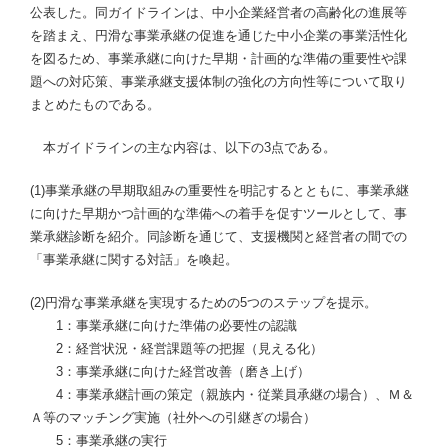
公表した。同ガイドラインは、中小企業経営者の高齢化の進展等
を踏まえ、円滑な事業承継の促進を通じた中小企業の事業活性化
を図るため、事業承継に向けた早期・計画的な準備の重要性や課
題への対応策、事業承継支援体制の強化の方向性等について取り
まとめたものである。
本ガイドラインの主な内容は、以下の3点である。
(1)事業承継の早期取組みの重要性を明記するとともに、事業承継
に向けた早期かつ計画的な準備への着手を促すツールとして、事
業承継診断を紹介。同診断を通じて、支援機関と経営者の間での
「事業承継に関する対話」を喚起。
(2)円滑な事業承継を実現するための5つのステップを提示。
1：事業承継に向けた準備の必要性の認識
2：経営状況・経営課題等の把握（見える化）
3：事業承継に向けた経営改善（磨き上げ）
4：事業承継計画の策定（親族内・従業員承継の場合）、Ｍ＆
Ａ等のマッチング実施（社外への引継ぎの場合）
5：事業承継の実行