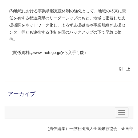
(3)地域における事業承継支援体制の強化として、地域の将来に責
任を有する都道府県のリーダーシップのもと、地域に密着した支
援機関をネットワーク化し、よろず支援拠点や事業引継ぎ支援セ
ンター等とも連携する体制を国のバックアップの下で早急に整
備。
（関係資料はwww.meti.go.jpから入手可能）
アーカイブ
メニュー
（責任編集）一般社団法人全国銀行協会 企画部