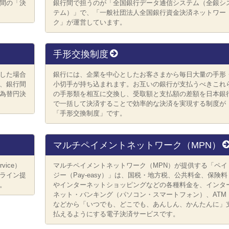
間の「決
銀行間で担うのが「全国銀行データ通信システム（全銀シ
テム）」で、「一般社団法人全国銀行資金決済ネットワー
ク」が運営しています。
手形交換制度
した場合
銀行には、企業を中心としたお客さまから毎日大量の手形
、銀行間
小切手が持ち込まれます。お互いの銀行が支払うべきこれ
為替円決
の手形類を相互に交換し、受取額と支払額の差額を日本銀
で一括して決済することで効率的な決済を実現する制度が
「手形交換制度」です。
マルチペイメントネットワーク（MPN）
rvice）
マルチペイメントネットワーク（MPN）が提供する「ペイ
ンライン提
ジー（Pay-easy）」は、国税・地方税、公共料金、保険料
。
やインターネットショッピングなどの各種料金を、インタ
ネット・バンキング（パソコン・スマートフォン）、ATM
などから「いつでも、どこでも、あんしん、かんたんに」
払えるようにする電子決済サービスです。