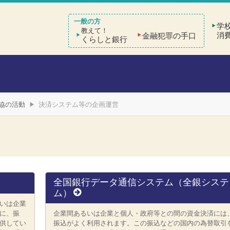
学
教えて！
消
金融犯罪の手口
くらしと銀行
協の活動
決済システム等の企画運営
全国銀行データ通信システム（全銀システ
ム）
いは企業
に、振
企業間あるいは企業と個人・政府等との間の資金決済には
供してい
振込がよく利用されます。この振込などの国内の為替取引