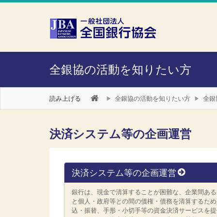
本文へスキップ
障がい者向け相談窓口
全銀協の活動を知りたい方
読み上げる
全銀協の活動を知りたい方
全銀
決済システム等の企画運営
決済システム等の企画運営
銀行は、現金で清算することが困難な、企業間ある
と個人・政府等との間の債権・債務を清算するため
込・振替、手形・小切手等の資金決済サービスを提