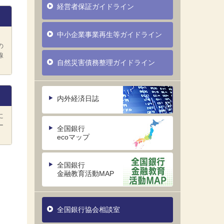
経営者保証ガイドライン
中小企業事業再生等ガイドライン
の
線
自然災害債務整理ガイドライン
内外経済日誌
に
ー
全国銀行
ecoマップ
全国銀行
金融教育活動MAP
全国銀行協会相談室