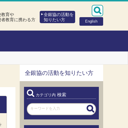
校教育や
全銀協の活動を
費者教育に携わる方
知りたい方
English
全銀協の活動を知りたい方
検索
カテゴリ内
、
を