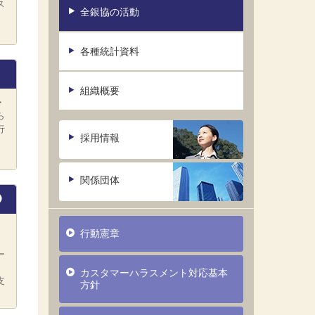
ス
全銀協の活動
各種統計資料
組織概要
・
ら
行
採用情報
関係団体
行動憲章
ー
カスタマーハラスメント対応基本
支
方針