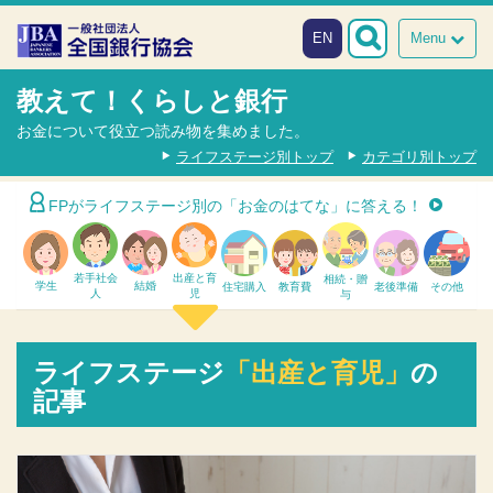
本文へスキップ
障がい者向け相談窓口
EN
Menu
教えて！くらしと銀行
お金について役立つ読み物を集めました。
ライフステージ別トップ
カテゴリ別トップ
FPが
ライフステージ別
の「お金のはてな」に答える！
若手社会
出産と育
相続・贈
学生
結婚
住宅購入
教育費
老後準備
その他
人
児
与
ライフステージ
「出産と育児」
の
記事