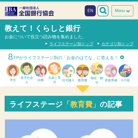
本文へスキップ
障がい者向け相談窓口
EN
Menu
教えて！くらしと銀行
お金について役立つ読み物を集めました。
ライフステージ別トップ
カテゴリ別トップ
FPが
ライフステージ別
の「お金のはてな」に答える！
若手社会
出産と育
相続・贈
学生
結婚
住宅購入
教育費
老後準備
その他
人
児
与
ライフステージ
「教育費」
の記事