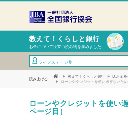
本文へスキップ
障がい者向け相談窓口
教えて！くらしと銀行
お金について役立つ読み物を集めました。
ライフステージ別
教えて！くらしと銀行
D.お金
読み上げる
ローンやクレジットを使い過ぎないため
ローンやクレジットを使い過
ページ目）