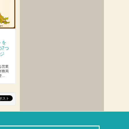
トを
の7つ
ジ
る営業
財務局
登…