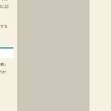
書に記
了する
債務）
のが