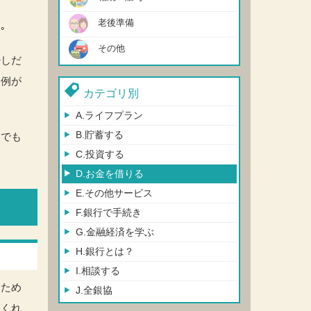
老後準備
｡
その他
少しだ
う例が
カテゴリ別
A.ライフ
プラン
B.貯蓄
する
にでも
C.投資
する
D.お金を
借りる
E.その他
サービス
F.銀行で
手続き
G.金融経
済を学ぶ
H.銀行
とは？
I.相談
する
くため
J.全銀協
てくれ