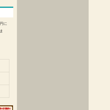
0円に
ま