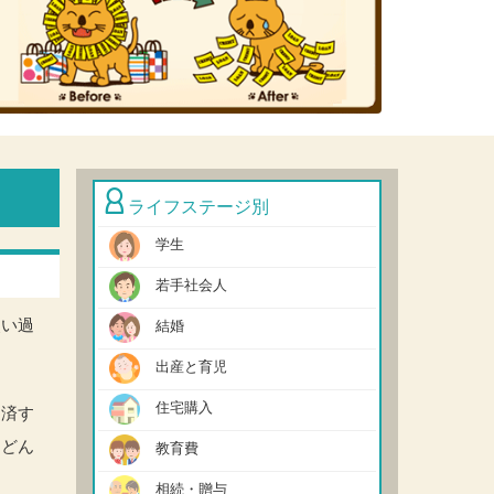
ライフステージ別
学生
若手社会人
使い過
結婚
出産と育児
住宅購入
返済す
んどん
教育費
相続・贈与