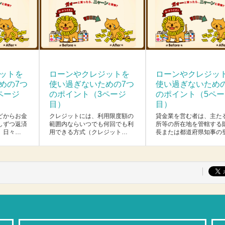
ットを
ローンやクレジットを
ローンやクレジッ
めの7つ
使い過ぎないための7つ
使い過ぎないため
ページ
のポイント（3ページ
のポイント（5ペー
目）
目）
どからお金
クレジットには、利用限度額の
貸金業を営む者は、主た
しずつ返済
範囲内ならいつでも何回でも利
所等の所在地を管轄する
。日々…
用できる方式（クレジット…
長または都道府県知事の