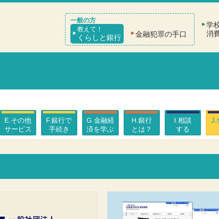
学
教えて！
消
金融犯罪の手口
くらしと銀行
E.その他
F.銀行で
G.金融経
H.銀行
I.相談
J
サービス
手続き
済を学ぶ
とは？
する