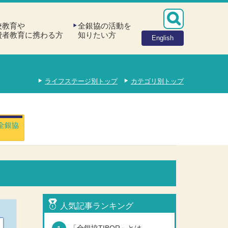
校教育や
全銀協の活動を
費者教育に携わる方
知りたい方
English
ライフステージ別トップ
カテゴリ別トップ
.全銀協
人気記事ランキング