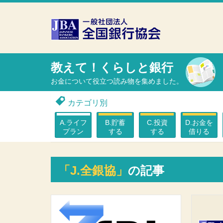
本文へスキップ
障がい者向け相談窓口
教えて！くらしと銀行
お金について役立つ読み物を集めました。
カテゴリ別
A.ライフ
B.貯蓄
C.投資
D.お金を
プラン
する
する
借りる
「J.全銀協」
の記事