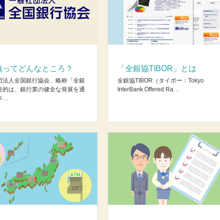
協ってどんなところ？
「全銀協TIBOR」とは
団法人全国銀行協会、略称「全銀
全銀協TIBOR（タイボー：Tokyo
目的は、銀行業の健全な発展を通
InterBank Offered Ra…
本…