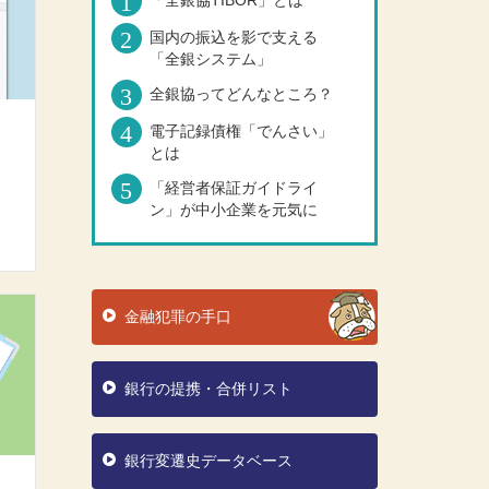
「全銀協TIBOR」とは
国内の振込を影で支える
「全銀システム」
全銀協ってどんなところ？
電子記録債権「でんさい」
とは
「経営者保証ガイドライ
ン」が中小企業を元気に
金融犯罪の手口
銀行の提携・合併リスト
銀行変遷史データベース