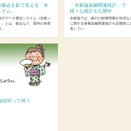
の振込を影で支える「全
「全銀協金融関連統計」で
ステム」
様々な統計を公開中
銀行データ通信システム（全銀シ
全銀協では、銀行の財務情報や決済な
）」とは、振込など、国内の為替
に関する各種金融関連統計を定期的に
行…
表してい…
協ADRって何？