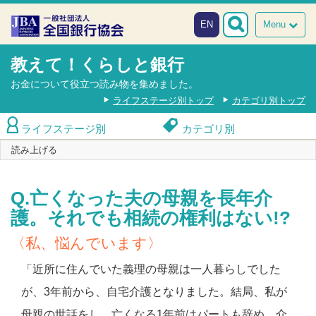
本文へスキップ
障がい者向け相談窓口
EN
Menu
教えて！くらしと銀行
お金について役立つ読み物を集めました。
ライフステージ別トップ
カテゴリ別トップ
ライフステージ別
カテゴリ別
読み上げる
Q.亡くなった夫の母親を長年介
護。それでも相続の権利はない!?
〈私、悩んでいます〉
「近所に住んでいた義理の母親は一人暮らしでした
が、3年前から、自宅介護となりました。結局、私が
母親の世話をし、亡くなる1年前はパートも辞め、介