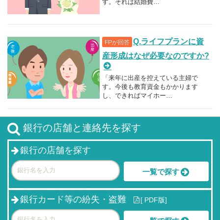
す。それは結婚費…
Q.ライフプランに資
FPが回答
産形成はなぜ必要なのですか?
「来年に出産を控えている主婦で
す。今後も教育資金もかかります
し、できればマイホー…
銀行の店舗と連絡先を探す
銀行の店舗を探す
一覧で探す
銀行カード等の紛失・盗難
[
PDF版]