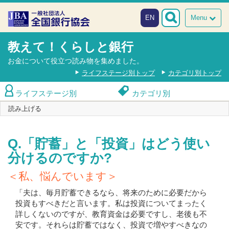
本文へスキップ
障がい者向け相談窓口
EN
Menu
教えて！くらしと銀行
お金について役立つ読み物を集めました。
ライフステージ別トップ
カテゴリ別トップ
ライフステージ別
カテゴリ別
読み上げる
Q.「貯蓄」と「投資」はどう使い
分けるのですか?
＜私、悩んでいます＞
「夫は、毎月貯蓄できるなら、将来のために必要だから
投資もすべきだと言います。私は投資についてまったく
詳しくないのですが、教育資金は必要ですし、老後も不
安です。それらは貯蓄ではなく、投資で増やすべきなの