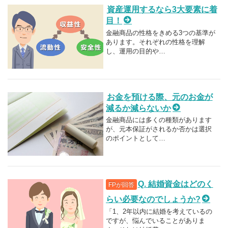
資産運用するなら3大要素に着
目！
金融商品の性格をきめる3つの基準が
あります。それぞれの性格を理解
し、運用の目的や…
お金を預ける際、元のお金が
減るか減らないか
金融商品には多くの種類があります
が、元本保証がされるか否かは選択
のポイントとして…
Q. 結婚資金はどのく
FPが回答
らい必要なのでしょうか?
「1、2年以内に結婚を考えているの
ですが、悩んでいることがありま