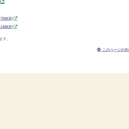
06KB)
48KB)
います。
このページの先