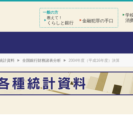
学
教えて！
消
金融犯罪の手口
くらしと銀行
統計資料
全国銀行財務諸表分析
2004年度（平成16年度）決算