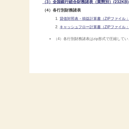
（3）全国銀行総合財務諸表（業態別）(232KB)
（4）各行別財務諸表
貸借対照表・損益計算書（ZIPファイル：7
キャッシュフロー計算書（ZIPファイル：1
（4）各行別財務諸表はzip形式で圧縮して