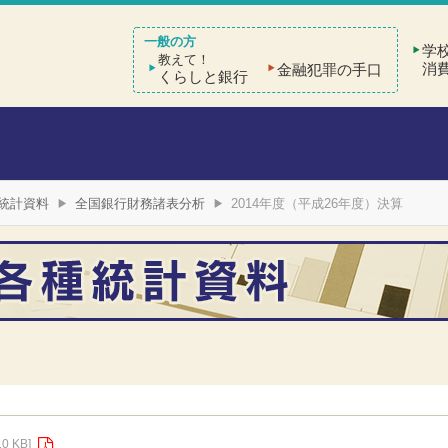
学
教えて！
消
金融犯罪の手口
くらしと銀行
統計資料
全国銀行財務諸表分析
2014年度（平成26年度）決算
10 KB]