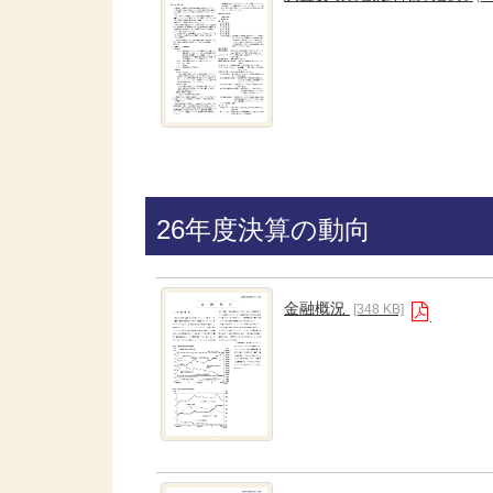
26年度決算の動向
金融概況
[348 KB]