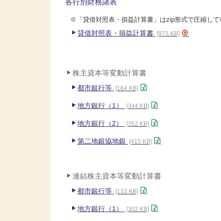
各行別財務諸表
※「貸借対照表・損益計算書」はzip形式で圧縮し
貸借対照表・損益計算書
[975 KB]
株主資本等変動計算書
都市銀行等
[164 KB]
地方銀行（1）
[344 KB]
地方銀行（2）
[352 KB]
第二地銀協地銀
[415 KB]
連結株主資本等変動計算書
都市銀行等
[133 KB]
地方銀行（1）
[302 KB]