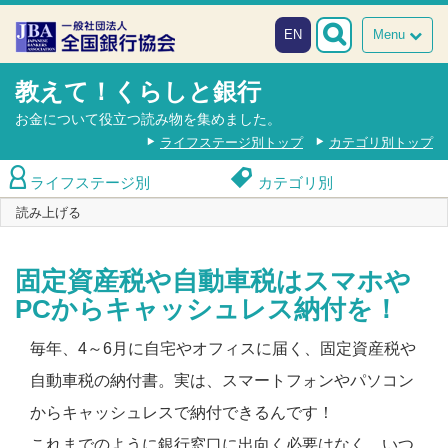
本文へスキップ
障がい者向け相談窓口
EN
Menu
教えて！くらしと銀行
お金について役立つ読み物を集めました。
ライフステージ別トップ
カテゴリ別トップ
ライフステージ別
カテゴリ別
読み上げる
固定資産税や自動車税はスマホや
PCからキャッシュレス納付を！
毎年、4～6月に自宅やオフィスに届く、固定資産税や
自動車税の納付書。実は、スマートフォンやパソコン
からキャッシュレスで納付できるんです！
これまでのように銀行窓口に出向く必要はなく、いつ