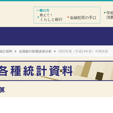
学
教えて！
消
金融犯罪の手口
くらしと銀行
統計資料
全国銀行財務諸表分析
2002年度（平成14年度）中間決算
算