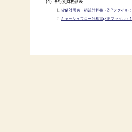
（4）各行別財務諸表
貸借対照表・損益計算書（ZIPファイル：5
キャッシュフロー計算書(ZIPファイル：14