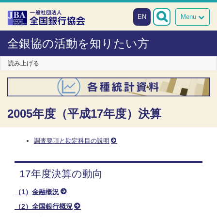
本文へスキップ
障がい者向け相談窓口
EN
Menu
全銀協の活動を知りたい方
読み上げる
2005年度（平成17年度）決算
調査要項と勘定科目の説明
17年度決算の動向
（1）金融概況
（2）全国銀行概況