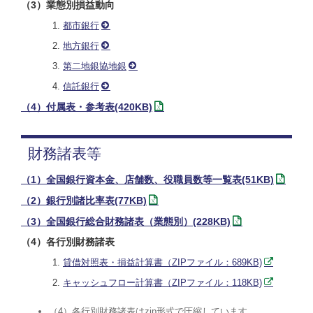
（3）業態別損益動向
都市銀行
地方銀行
第二地銀協地銀
信託銀行
（4）付属表・参考表(420KB)
財務諸表等
（1）全国銀行資本金、店舗数、役職員数等一覧表(51KB)
（2）銀行別諸比率表(77KB)
（3）全国銀行総合財務諸表（業態別）(228KB)
（4）各行別財務諸表
貸借対照表・損益計算書（ZIPファイル：689KB)
キャッシュフロー計算書（ZIPファイル：118KB)
（4）各行別財務諸表はzip形式で圧縮しています。