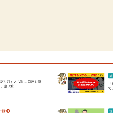
動
譲り渡す人も罪に 口座を売
「
る、譲り渡…
て
詐欺
注