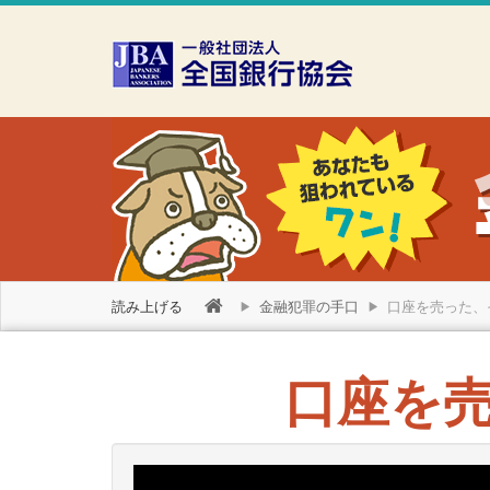
本文へスキップ
障がい者向け相談窓口
読み上げる
金融犯罪の手口
口座を売った、
口座を