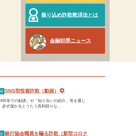
振り込め詐欺救済法とは
金融犯罪ニュース
SNS型投資詐欺（動画）
画
SNS等での勧誘」や「知り合いの紹介」等を通じ
、必ず儲かるとうたう高利回りな…
銀行協会職員を騙る詐欺（新型コロナ
目