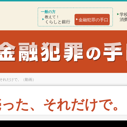
学
教えて！
消
金融犯罪の手口
くらしと銀行
それだけで。（動画）
売った、それだけで。