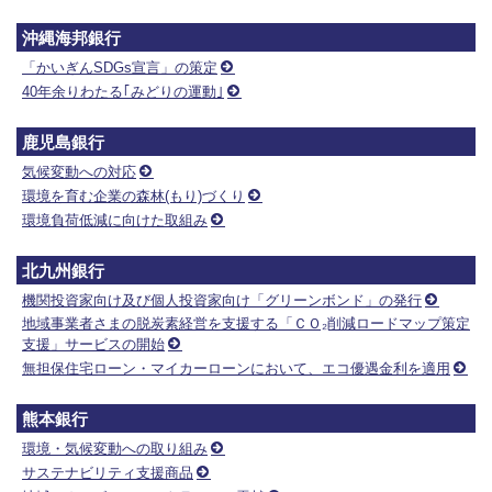
沖縄海邦銀行
「かいぎんSDGs宣言」の策定
40年余りわたる｢みどりの運動｣
鹿児島銀行
気候変動への対応
環境を育む企業の森林(もり)づくり
環境負荷低減に向けた取組み
北九州銀行
機関投資家向け及び個人投資家向け「グリーンボンド」の発行
地域事業者さまの脱炭素経営を支援する「ＣＯ₂削減ロードマップ策定
支援」サービスの開始
無担保住宅ローン・マイカーローンにおいて、エコ優遇金利を適用
熊本銀行
環境・気候変動への取り組み
サステナビリティ支援商品