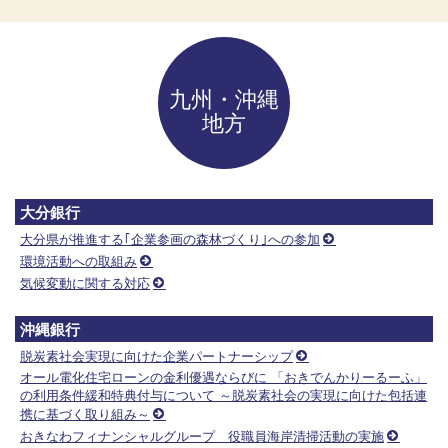
九州・沖縄
地方
大分銀行
大分県が推進する｢企業参画の森林づくり｣への参加
環境活動への取組み
気候変動に関する対応
沖縄銀行
脱炭素社会実現に向けた企業パートナーシップ
オール電化住宅ローンの金利優遇ならびに 「おきでんかりーるーふ」
の利用条件緩和特典付与について ～脱炭素社会の実現に向けた包括連
携に基づく取り組み～
おきなわフィナンシャルグループ 役職員海岸清掃活動の実施