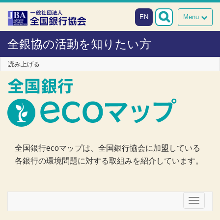
本文へスキップ
障がい者向け相談窓口
EN
Menu
全銀協の活動を知りたい方
読み上げる
全国銀行ecoマップは、全国銀行協会に加盟している
各銀行の環境問題に対する取組みを紹介しています。
メニュー