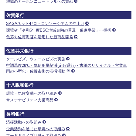
地域のカーボンニュートラルへの貢献
佐賀銀行
SAGAネットゼロ・コンソーシアムの立上げ
環境省「令和6年度ESG地域金融の普及・促進事業」へ採択
色落ち佐賀海苔を活用した新商品開発
佐賀共栄銀行
クールビズ、ウォームビズの実施
空調温度28℃・気使用量削減(定時退行)・古紙のリサイクル・営業車
両の小型化・佐賀市街の清掃活動 等
十八親和銀行
環境・気候変動への取り組み
サステナビリティ支援商品
長崎銀行
清掃活動への取組み
企業活動を通じた環境への取組み
フードドライブ活動への取組み