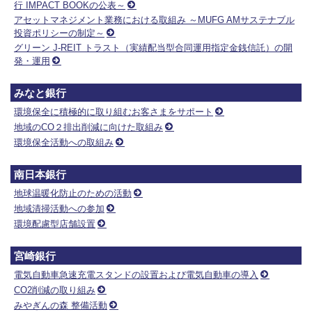
行 IMPACT BOOKの公表～
アセットマネジメント業務における取組み ～MUFG AMサステナブル
投資ポリシーの制定～
グリーン J-REIT トラスト（実績配当型合同運用指定金銭信託）の開
発・運用
みなと銀行
環境保全に積極的に取り組むお客さまをサポート
地域のCO２排出削減に向けた取組み
環境保全活動への取組み
南日本銀行
地球温暖化防止のための活動
地域清掃活動への参加
環境配慮型店舗設置
宮崎銀行
電気自動車急速充電スタンドの設置および電気自動車の導入
CO2削減の取り組み
みやぎんの森 整備活動