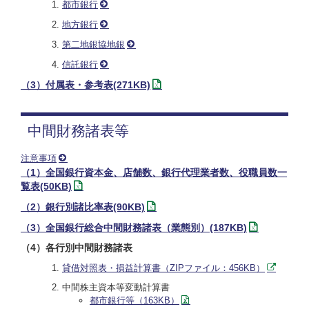
都市銀行
地方銀行
第二地銀協地銀
信託銀行
（3）付属表・参考表(271KB)
中間財務諸表等
注意事項
（1）全国銀行資本金、店舗数、銀行代理業者数、役職員数一
覧表(50KB)
（2）銀行別諸比率表(90KB)
（3）全国銀行総合中間財務諸表（業態別）(187KB)
（4）各行別中間財務諸表
貸借対照表・損益計算書（ZIPファイル：456KB）
中間株主資本等変動計算書
都市銀行等（163KB）