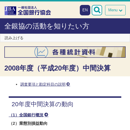
本文へスキップ
障がい者向け相談窓口
EN
Menu
全銀協の活動を知りたい方
読み上げる
2008年度（平成20年度）中間決算
調査要項と勘定科目の説明
20年度中間決算の動向
（1）全国銀行概況
（2）業態別損益動向