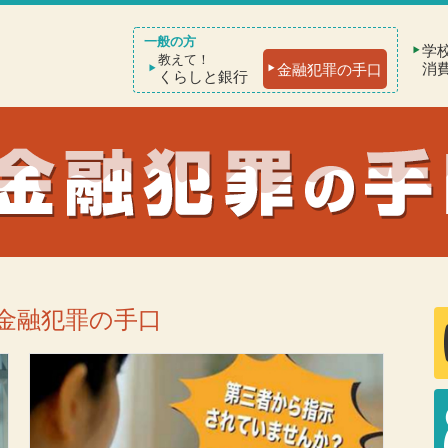
学
教えて！
消
金融犯罪の手口
くらしと銀行
金融犯罪の手口