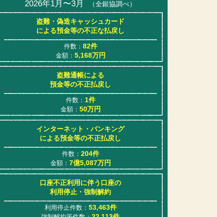
2026年1月〜3月
（全銀協調べ）
盗難・偽造キャッシュカード
による預金等の不正な払戻し
82件
件数：
5,168万円
金額：
盗難通帳による
預金等の不正払戻し
1件
件数：
50万円
金額：
インターネット・バンキング
による預金等の不正払戻し
204件
件数：
7億5,087万円
金額：
口座不正利用に伴う口座の
利用停止・強制解約
53,463件
利用停止件数：
22,113件
強制解約等件数：