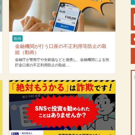
動画
金融機関が行う口座の不正利用等防止の取
組（動画）
金融庁が警察庁や全銀協などと連携し、金融機関による預
貯金口座の不正利用防止の取組…