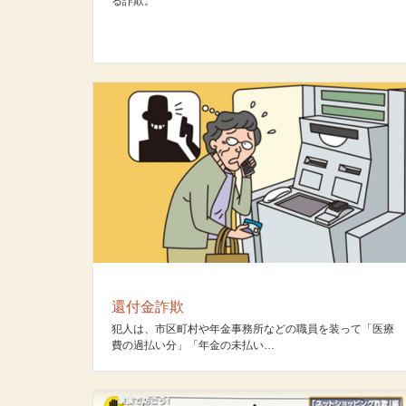
る詐欺。
還付金詐欺
犯人は、市区町村や年金事務所などの職員を装って「医療
費の過払い分」「年金の未払い…