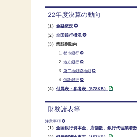
22年度決算の動向
（1）
金融概況
（2）
全国銀行概況
（3）業態別動向
都市銀行
地方銀行
第二地銀協地銀
信託銀行
（4）
付属表・参考表（578KB）
財務諸表等
注意事項
（1）
全国銀行資本金、店舗数、銀行代理業者数
（2）
銀行別諸比率表（157KB）