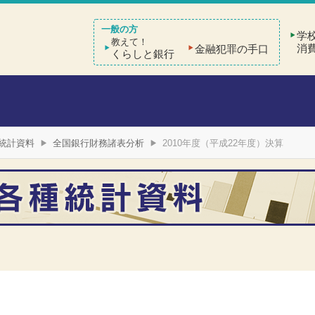
学
教えて！
消
金融犯罪の手口
くらしと銀行
統計資料
全国銀行財務諸表分析
2010年度（平成22年度）決算