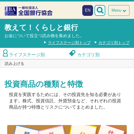
本文へスキップ
障がい者向け相談窓口
EN
Menu
教えて！くらしと銀行
お金について役立つ読み物を集めました。
ライフステージ別トップ
カテゴリ別トップ
ライフステージ別
カテゴリ別
読み上げる
投資商品の種類と特徴
投資を実践するためには、その投資先を知る必要があり
ます。株式、投資信託、外貨預金など、それぞれの投資
商品が持つ特徴とリスクについてまとめました。